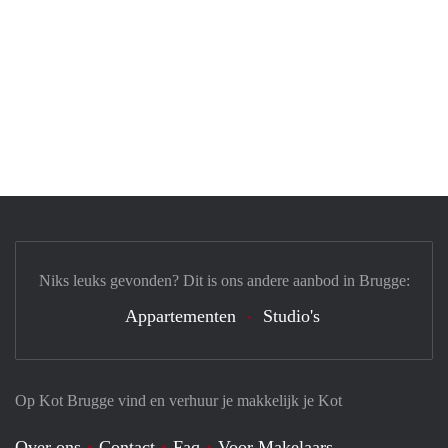
Niks leuks gevonden? Dit is ons andere aanbod in Brugge:
Appartementen
Studio's
Op Kot Brugge vind en verhuur je makkelijk je Kot
Over ons
Contact
Faq
Voor Makelaars