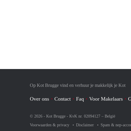
Op Kot Brugge vind en verhuur je makkelijk je Kot
Over ons
Contact
Faq
Voor Makelaars
G
© 2026 - Kot Brugge - KvK nr. 02094127 –
België
Voorwaarden & privacy
Disclaimer
Spam & nep-acco