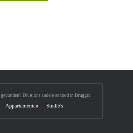
 gevonden? Dit is ons andere aanbod in Brugge:
Appartementen
Studio's