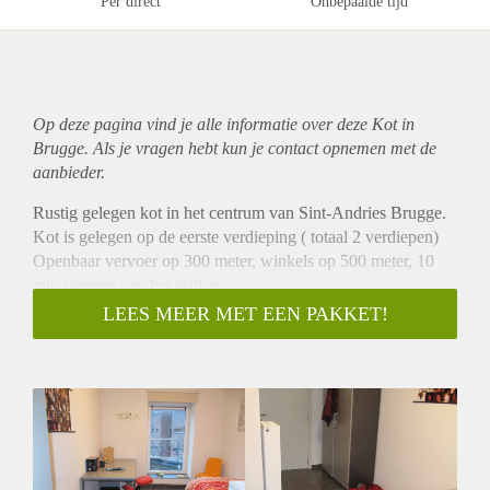
Per direct
Onbepaalde tijd
Op deze pagina vind je alle informatie over deze Kot in
Brugge. Als je vragen hebt kun je contact opnemen met de
aanbieder.
Rustig gelegen kot in het centrum van Sint-Andries Brugge.
Kot is gelegen op de eerste verdieping ( totaal 2 verdiepen)
Openbaar vervoer op 300 meter, winkels op 500 meter, 10
min stappen van het station.
Kot met eigen sanitair ( douche, lavabo en wc). Gezamelijke
LEES MEER MET EEN PAKKET!
keuken, zeer ruim. Afgesloten fietsenberging.
Internetaansluiting en alle kosten in de huurprijs inbegrepen.