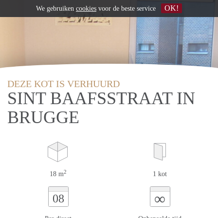
OK!
We gebruiken
cookies
voor de beste service
DEZE KOT IS VERHUURD
SINT BAAFSSTRAAT IN
BRUGGE
2
18 m
1 kot
∞
08