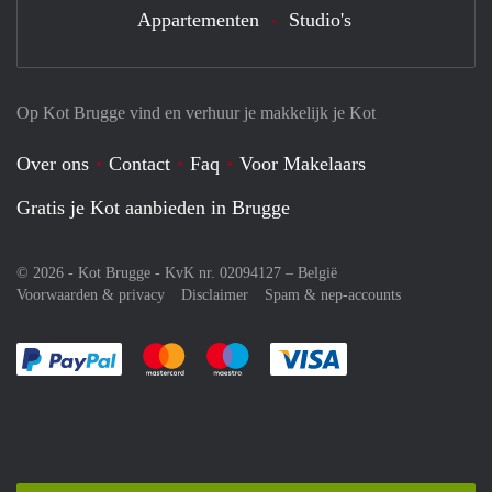
Appartementen
Studio's
Op Kot Brugge vind en verhuur je makkelijk je Kot
Over ons
Contact
Faq
Voor Makelaars
Gratis je Kot aanbieden in Brugge
© 2026 - Kot Brugge - KvK nr. 02094127 –
België
Voorwaarden & privacy
Disclaimer
Spam & nep-accounts
Je rekent gemakkelijk af met Paypal
Je rekent gemakkelijk af met Mastercard
Je rekent gemakkelijk af met Meastro
Je rekent gemakkelijk 