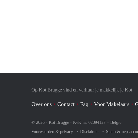
Op Kot Brugge vind en verhuur je makkelijk je Kot
Over ons
Contact
Faq
Voor Makelaars
G
© 2026 - Kot Brugge - KvK nr. 02094127 –
België
Voorwaarden & privacy
Disclaimer
Spam & nep-acco