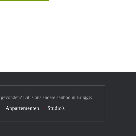
 gevonden? Dit is ons andere aanbod in Brugge:
Appartementen
Studio's